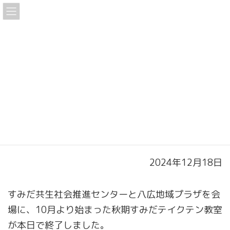
コ
ナ
ン
ビ
テ
ゲ
ン
ー
ホーム
お知らせ一覧
ツ
シ
「2024 年度秋期すみだテイクテン教室が終了しました」
へ
ョ
ス
ン
キ
に
「2024 年度秋期すみだテイクテ
ッ
移
ン教室が終了しました」
プ
動
2024年12月18日
すみだ共生社会推進センターと八広地域プラザを会
場に、10月より始まった秋期すみだテイクテン教室
が本日で終了しました。